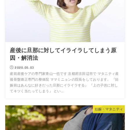
産後に旦那に対してイライラしてしまう原
因・解消法
2020.05.03
産前産後ケアの専門家青山一也です 京都府京田辺市で マタニティ産
後骨盤矯正専門の整体院 ママミニョンの院長をしております。 『妊
娠前はあんなに好きだった旦那にイライラする』 『上の子供に対し
てキツく当たってしまう』 とい...
妊娠・マタニティ