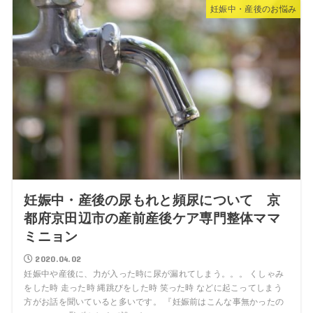
妊娠中・産後のお悩み
妊娠中・産後の尿もれと頻尿について 京
都府京田辺市の産前産後ケア専門整体ママ
ミニョン
2020.04.02
妊娠中や産後に、力が入った時に尿が漏れてしまう。。。 くしゃみ
をした時 走った時 縄跳びをした時 笑った時 などに起こってしまう
方がお話を聞いていると多いです。 『妊娠前はこんな事無かったの