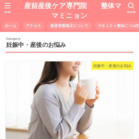
産前産後ケア専門院 整体マ
MENU
SEARCH
マミニョン
ホーム
アクセス
産後骨盤矯正について
マタニティ整体につい
妊娠中・産後のお悩み
妊娠中・産後のお悩み