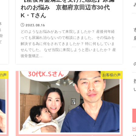
れのお悩み 京都府京田辺市30代
K・Tさん
体
2023.08.16
抱
どのようなお悩みがあって来院しましたか？ 産後何年経
骨
っても尿漏れ治らないので相談にきました。 その悩みを
て
解決する為に何をされてきましたか？ 特に何もしていま
せんでした。 なぜ当院に来院しようと思いましたか？ 産
後骨盤矯正...
の声
お客様の声
H