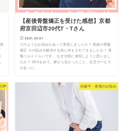
に
【産後骨盤矯正を受けた感想】京都
府京田辺市20代T・Tさん
2021.03.07
長
どのようなお悩みがあって来院しましたか？ 産後の骨盤
て
矯正 その悩みを解決する為に何をされてきましたか？ 骨
日
盤ベルトくらいです。 なぜ当院に来院しようと思いまし
。
たか？ SNSをみて。家から近かったこと。託児サービス
があった...
の声
妊娠中・産後のお悩み