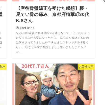
都
【産後骨盤矯正を受けた感想】腰・
盤
尾てい骨の痛み 京都府精華町30代
K.Sさん
2021.03.18
盤
A.2人目出産後に腰や尾骶骨が痛くなって、立ったり座っ
れ
たりするのが大変になったから。 Q.悩みを解決するため
当
に何をされてきましたか？ A.たまにストレッチをするく
め
らい。 Q.なぜ当院に来院しようと思いましたか？ A.イ
ン...
悩み
お客様の声