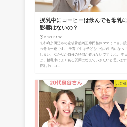
授乳中にコーヒーは飲んでも母乳
影響はないの？
2021.03.17
京都府京田辺市の産後骨盤矯正専門整体ママミニョン院
の青山一也です。 子育て中は子ども中心の生活になっ
しまい、なかなか自分の時間が作れないですよね。 本
は、授乳中によくある質問に答えていきたいと思います
授乳中にコ...
お客様