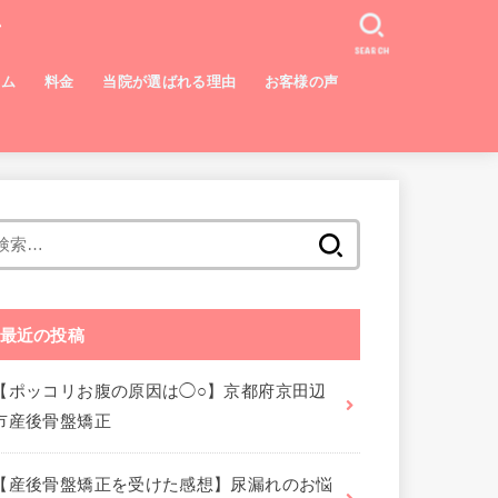
ン
SEARCH
ラム
料金
当院が選ばれる理由
お客様の声
検
索:
最近の投稿
【ポッコリお腹の原因は◯○】京都府京田辺
市産後骨盤矯正
【産後骨盤矯正を受けた感想】尿漏れのお悩