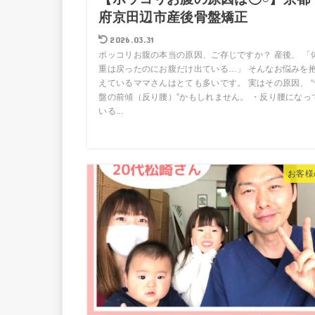
府京田辺市産後骨盤矯正
2026.03.31
ポッコリお腹の本当の原因、ご存じですか？ 産後、 「
重は戻ったのにお腹だけ出ている…」 そんなお悩みを
えているママさんはとても多いです。 実はその原因、 “
盤の前傾（反り腰）”かもしれません。 ・反り腰になっ
いる...
お客様