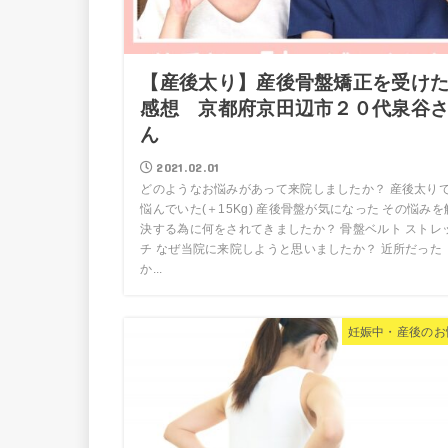
【産後太り】産後骨盤矯正を受け
感想 京都府京田辺市２０代泉谷
ん
2021.02.01
どのようなお悩みがあって来院しましたか？ 産後太り
悩んでいた(＋15Kg) 産後骨盤が気になった その悩みを
決する為に何をされてきましたか？ 骨盤ベルト ストレ
チ なぜ当院に来院しようと思いましたか？ 近所だった
か...
妊娠中・産後のお