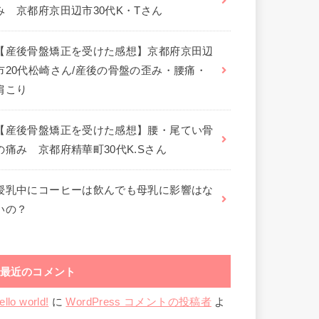
み 京都府京田辺市30代K・Tさん
【産後骨盤矯正を受けた感想】京都府京田辺
市20代松崎さん/産後の骨盤の歪み・腰痛・
肩こり
【産後骨盤矯正を受けた感想】腰・尾てい骨
の痛み 京都府精華町30代K.Sさん
授乳中にコーヒーは飲んでも母乳に影響はな
いの？
最近のコメント
ello world!
に
WordPress コメントの投稿者
よ