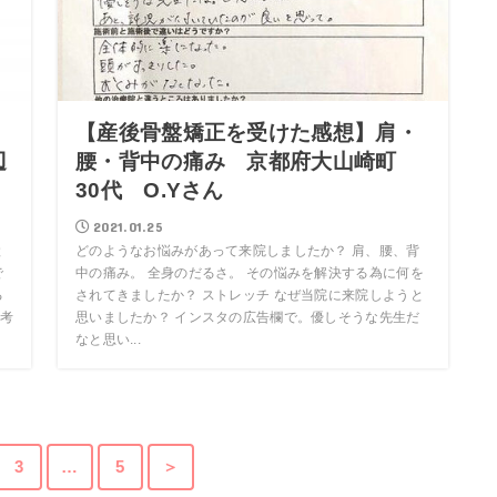
【産後骨盤矯正を受けた感想】肩・
辺
腰・背中の痛み 京都府大山崎町
30代 O.Yさん
2021.01.25
と
どのようなお悩みがあって来院しましたか？ 肩、腰、背
で
中の痛み。 全身のだるさ。 その悩みを解決する為に何を
る
されてきましたか？ ストレッチ なぜ当院に来院しようと
考
思いましたか？ インスタの広告欄で。優しそうな先生だ
なと思い...
3
…
5
＞