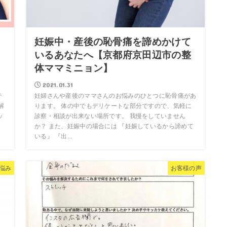
た
妊娠中・産後の恥骨痛を諦めかけて
さ
いるあなたへ【京都府京田辺市の整
体ママミニョン】
2021.01.31
で
妊婦さんや産後のママさんのお悩みのひとつに恥骨痛があ
解
ります。 体の中でもデリケートな部分ですので、気軽に
ッ
診察・相談が出来ない場所です。 我慢をしていません
か？ また、妊娠中の場合には 『妊娠しているから諦めて
いる』 『出...
悩み
お客様の声