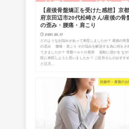
【産後骨盤矯正を受けた感想】京
府京田辺市20代松崎さん/産後の骨
の歪み・腰痛・肩こり
2021.05.17
どのようなお悩みがあって来院しましたか？ 産後の骨
の歪み 腰痛・肩こり その悩みを解決する為に何をさ
てきましたか？ 骨盤ベルトの着用 湯船に浸かる なぜ
院に来院しようと思いましたか？ ご近所さんのおすす
と託児...
妊娠中・産後のお